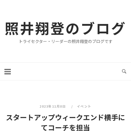
コ
ン
テ
照井翔登のブログ
ン
ツ
トライセクター・リーダーの照井翔登のブログです
へ
ス
キ
ッ
プ
2023年11月8日
イベント
スタートアップウィークエンド横手に
てコーチを担当