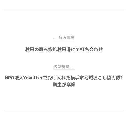
投
前の投稿
←
稿
秋田の恵み鮨処秋田港にて打ち合わせ
ナ
次の投稿
→
NPO法人Yokotterで受け入れた横手市地域おこし協力隊1
ビ
期生が卒業
ゲ
ー
シ