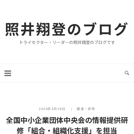
コ
ン
テ
照井翔登のブログ
ン
ツ
トライセクター・リーダーの照井翔登のブログです
へ
ス
キ
ッ
プ
2024年8月29日
講演・研修
全国中小企業団体中央会の情報提供研
修「組合・組織化支援」を担当