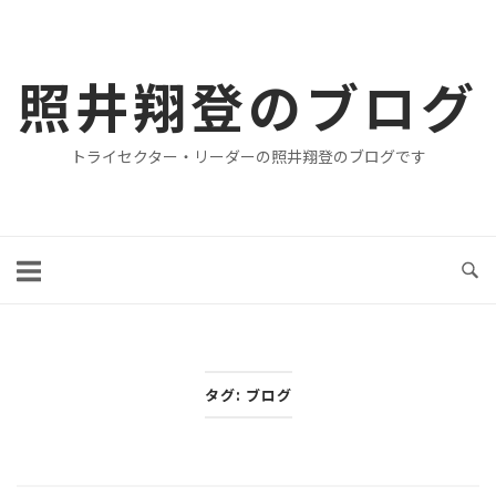
コ
ン
テ
照井翔登のブログ
ン
ツ
トライセクター・リーダーの照井翔登のブログです
へ
ス
キ
ッ
プ
タグ:
ブログ