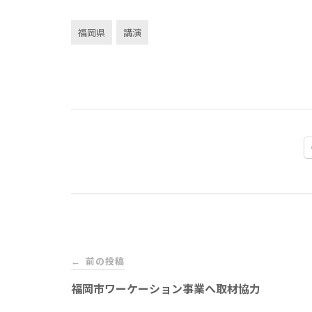
福岡県
講演
投
前の投稿
←
稿
福岡市ワーケーション事業へ取材協力