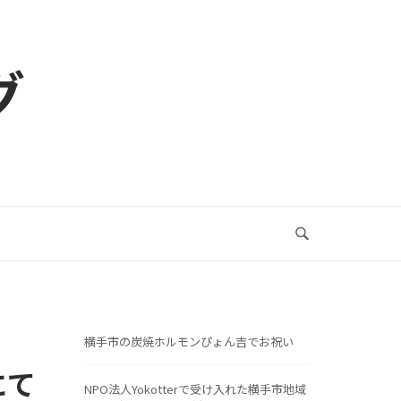
グ
横手市の炭焼ホルモンぴょん吉でお祝い
にて
NPO法人Yokotterで受け入れた横手市地域