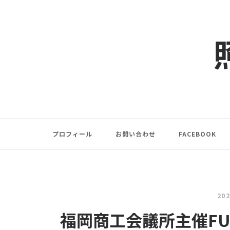
コ
ン
テ
ン
ツ
へ
ス
キ
ッ
プ
プロフィール
お問い合わせ
FACEBOOK
20
福岡商工会議所主催FUKUS