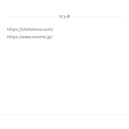
リンク
https://shototerui.com/
https://www.nowmo.jp/