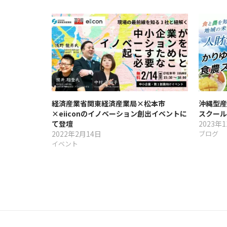
ー
シ
ョ
ン
経済産業省関東経済産業局×松本市
沖縄型産
×eiiconのイノベーション創出イベントに
スクール
て登壇
2023年
2022年2月14日
ブログ
イベント