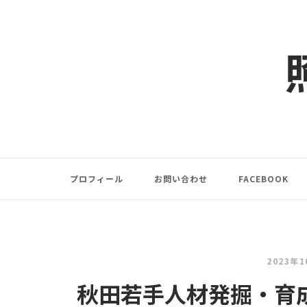
コ
ン
テ
ン
ツ
へ
ス
キ
ッ
プ
プロフィール
お問い合わせ
FACEBOOK
2023年
秋田若手人材発掘・育