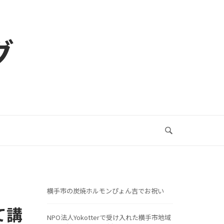
グ
横手市の炭焼ホルモンぴょん吉でお祝い
て講
NPO法人Yokotterで受け入れた横手市地域