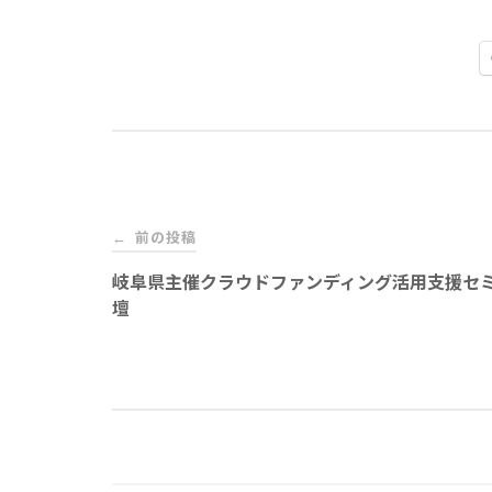
投
前の投稿
←
稿
岐阜県主催クラウドファンディング活用支援セ
壇
ナ
ビ
ゲ