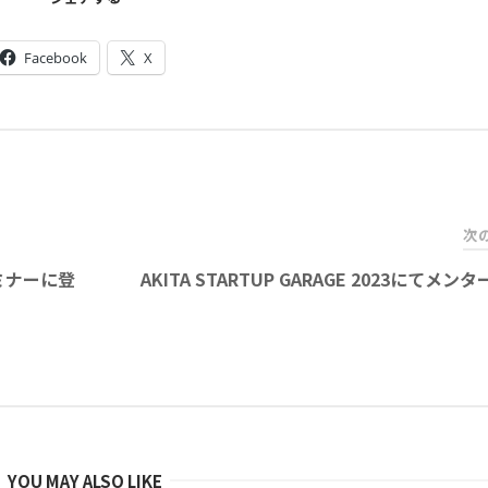
Facebook
X
次
ミナーに登
AKITA STARTUP GARAGE 2023にてメン
YOU MAY ALSO LIKE